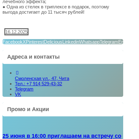
лечебного эффекта;
● Одна из стелек в триплексе в подарок, поэтому
выгода достигает до 11 тысяч рублей!
16.12.2025
Facebook
X
Pinterest
Delicious
Linkedin
Whatsapp
Telegram
Email
Адреса и контакты
Смоленская ул., 47, Чита
Тел.: +7 914 529-43-32
Telegram
VK
Промо и Акции
25 июня в 16:00 приглашаем на встречу со