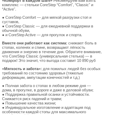
«Комфорт в каждом шаге»
Рекомендуем вам взять
комплекс — стельки CoreStep “Comfortˮ, “Classicˮ и
“Activeˮ.
● CoreStep Comfort — для мягкой разгрузки стоп и
суставов,
● CoreStep Classic — для ежедневной поддержки в
обычной обуви,
● и CoreStep Active — для прогулок и спорта.
Вместе они работают как система:
снижают боль в
стопах, коленях и спине, возвращают лёгкость
движения и энергию в течение дня. Обратите внимание,
что CoreStep Classic (универсальная стелька) — в
подарок! Это значит, что выгода составит 10 890 руб
«Мягкость и забота»:
для пожилых людей без особых
требований по состоянию здоровья (тяжелые
деформации, ампутации конечностей и т.д.)
● Полная забота о стопах в любом режиме дня —
дома, в прогулке, в дороге и даже в деловой обуви;
● Поддержка правильной осанки и устойчивости.
Снижается риск падений и травм;
● Повышение качества жизни;
● Индивидуальное изготовление и адаптация под
особенности каждой стопы для максимального