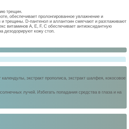
нию трещин.
лоте, обеспечивает пролонгированное увлажнение и
 и трещины. D-пантенол и аллантоин смягчают и разглаживают
кс витаминов A, E, F, С обеспечивает антиоксидантную
а дезодорируют кожу стоп.
кт календулы, экстракт прополиса, экстракт шалфея, кокосовое
 солнечных лучей. Избегать попадания средства в глаза и на