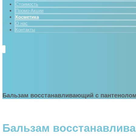
Стоимость
Промо-Акции
Косметика
О нас
Контакты
Бальзам восстанавливающий с пантеноло
Бальзам восстанавлив