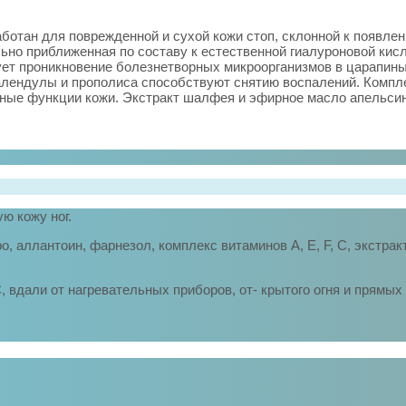
ботан для поврежденной и сухой кожи стоп, склонной к появле
ьно приближенная по составу к естественной гиалуроновой кис
ует проникновение болезнетворных микроорганизмов в царапины
алендулы и прополиса способствуют снятию воспалений. Компле
рные функции кожи. Экстракт шалфея и эфирное масло апельсин
ю кожу ног.
о, аллантоин, фарнезол, комплекс витаминов A, E, F, C, экстра
C, вдали от нагревательных приборов, от- крытого огня и прямых