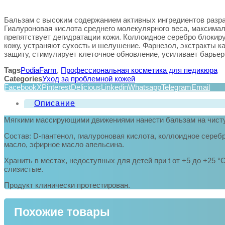
Бальзам с высоким содержанием активных ингредиентов разра
Гиалуроновая кислота среднего молекулярного веса, максимал
препятствует дегидратации кожи. Коллоидное серебро блокир
кожу, устраняют сухость и шелушение. Фарнезол, экстракты к
защиту, стимулирует клеточное обновление, усиливает барье
Tags
PodiaFarm
,
Профессиональная косметика для педикюра
Categories
Уход за проблемной кожей
Facebook
X
Pinterest
Delicious
Linkedin
Whatsapp
Telegram
Email
Описание
Мягкими массирующими движениями нанести бальзам на чисту
Состав: D-пантенол, гиалуроновая кислота, коллоидное серебр
масло, эфирное масло апельсина.
Хранить в местах, недоступных для детей при t от +5 до +25 °
слизистые.
Продукт клинически протестирован.
Похожие товары