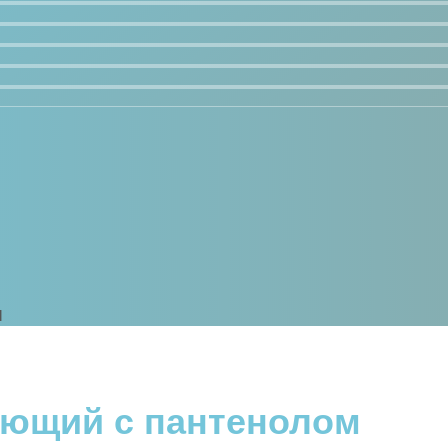
м
ающий с пантенолом