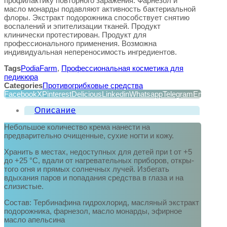
профилактику повторного заражения. Фарнезол и
масло монарды подавляют активность бактериальной
флоры. Экстракт подорожника способствует снятию
воспалений и эпителизации тканей. Продукт
клинически протестирован. Продукт для
профессионального применения. Возможна
индивидуальная непереносимость ингредиентов.
Tags
PodiaFarm
,
Профессиональная косметика для
педикюра
Categories
Противогрибковые средства
Facebook
X
Pinterest
Delicious
Linkedin
Whatsapp
Telegram
Email
Описание
Небольшое количество крема нанести на
предварительно очищенные, сухие ногти и кожу.
Хранить в местах, недоступных для детей при t от +5
до +25 °C, вдали от нагревательных приборов, откры-
того огня и прямых солнечных лучей. Избегать
вдыхания паров и попадания средства в глаза и на
слизистые.
Состав: Тербинафина гидрохлорид, масляный экстракт
подорожника, фарнезол, масло монарды, эфирное
масло апельсина