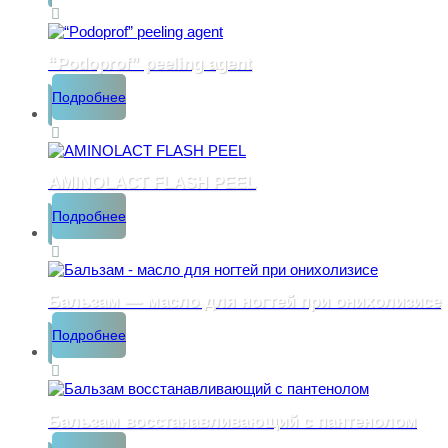
“Podoprof” peeling agent
Подробнее
AMINOLACT FLASH PEEL
Подробнее
Бальзам — масло для ногтей при онихолизисе
Подробнее
Бальзам восстанавливающий с пантенолом