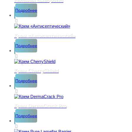
Каламин сыворотка
Подробнее
Крем «Антисептический»
Подробнее
Крем CherryShield
Подробнее
Крем DermaСrack Pro
Подробнее