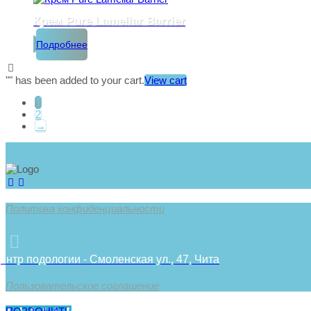
Крем Pure Lamellar Barrier
Подробнее
"
" has been added to your cart.
View cart
1
2
→
Политика конфиденциальности
ентр подологии - Смоленская ул., 47, Чита
Пользовательское соглашение