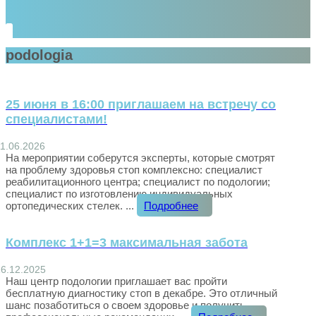
podologia
25 июня в 16:00 приглашаем на встречу со
специалистами!
11.06.2026
На мероприятии соберутся эксперты, которые смотрят
на проблему здоровья стоп комплексно: специалист
реабилитационного центра; специалист по подологии;
специалист по изготовлению индивидуальных
ортопедических стелек. ...
Подробнее
Комплекс 1+1=3 максимальная забота
16.12.2025
Наш центр подологии приглашает вас пройти
бесплатную диагностику стоп в декабре. Это отличный
шанс позаботиться о своем здоровье и получить