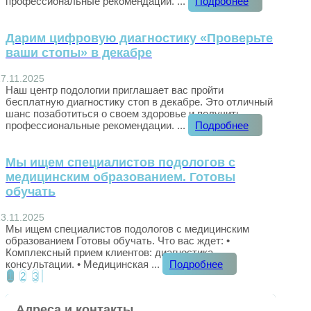
профессиональные рекомендации. ...
Подробнее
Дарим цифровую диагностику «Проверьте
ваши стопы» в декабре
27.11.2025
Наш центр подологии приглашает вас пройти
бесплатную диагностику стоп в декабре. Это отличный
шанс позаботиться о своем здоровье и получить
профессиональные рекомендации. ...
Подробнее
Мы ищем специалистов подологов с
медицинским образованием. Готовы
обучать
13.11.2025
Мы ищем специалистов подологов с медицинским
образованием Готовы обучать. Что вас ждет: •
Комплексный прием клиентов: диагностика,
консультации. • Медицинская ...
Подробнее
Пагинация
1
2
3
записей
Адреса и контакты