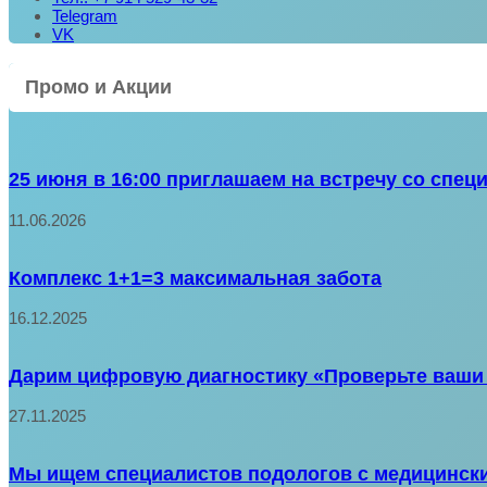
Telegram
VK
Промо и Акции
25 июня в 16:00 приглашаем на встречу со спец
11.06.2026
Комплекс 1+1=3 максимальная забота
16.12.2025
Дарим цифровую диагностику «Проверьте ваши 
27.11.2025
Мы ищем специалистов подологов с медицински