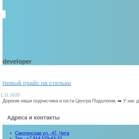
developer
Новый прайс на стельки
01.11.2025
Дорогие наши подписчики и гости Центра Подологии. ➡️ У нас д
Адреса и контакты
Смоленская ул., 47, Чита
Тел.: +7 914 529-43-32