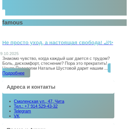
famous
Не просто уход, а настоящая свобода! 🦶✨
09.10.2025
Знакомо чувство, когда каждый шаг дается с трудом?
Боль, дискомфорт, стеснение? Пора это прекратить!
Центр Подологии Натальи Шустовой дарит нашим ...
Подробнее
Адреса и контакты
Смоленская ул., 47, Чита
Тел.: +7 914 529-43-32
Telegram
VK