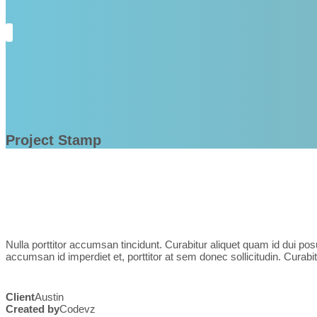
Project Stamp
Nulla porttitor accumsan tincidunt. Curabitur aliquet quam id dui pos
accumsan id imperdiet et, porttitor at sem donec sollicitudin. Curabi
Client
Austin
Created by
Codevz