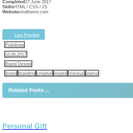
Completed
27 June 2017
Skills
HTML / CSS / JS
Website
xtratheme.com
Live Preview
Podologia
10.06.2017
Brand Design
Brand
branding
creative
inspire
mockup
stamp
Related Posts ...
Personal Gift